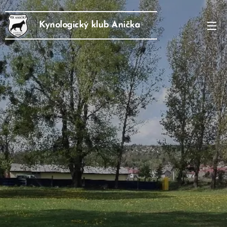
Kynologický klub Anička
Košice