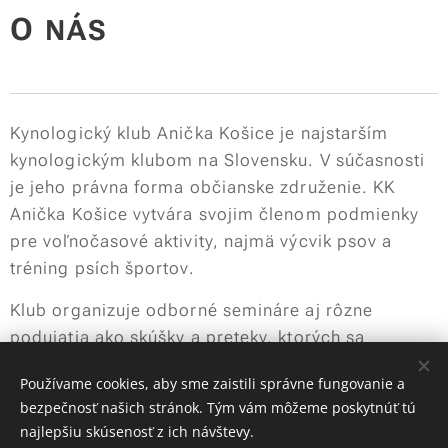
O
NÁS
Kynologický klub Anička Košice je najstarším
kynologickým klubom na Slovensku. V súčasnosti
je jeho právna forma občianske združenie. KK
Anička Košice vytvára svojim členom podmienky
pre voľnočasové aktivity, najmä výcvik psov a
tréning psích športov.
Klub organizuje odborné semináre aj rôzne
podujatia ako skúšky a preteky, ktorých sa
zúčastňujú aj pretekári z iných klubov na
Používame cookies, aby sme zaistili správne fungovanie a
Slovensku ako aj zo zahraničia.
bezpečnosť našich stránok. Tým vám môžeme poskytnúť tú
najlepšiu skúsenosť z ich návštevy.