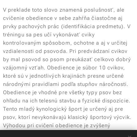
V preklade toto slovo znamená poslušnosť, ale
cvičenie obedience v sebe zahŕňa čiastočne aj
prvky pachových prác (identifikácia predmetu). V
tréningu sa pes učí vykonávať cviky
kontrolovaným spôsobom, ochotne a aj v určitej
vzdialenosti od psovoda. Pri predvádzaní cvikov
by mal psovod so psom preukázať celkovo dobrý
vzájomný vzťah. Obedience je súbor 10 cvikov,
ktoré sú v jednotlivých krajinách presne určené
národnými pravidlami podľa stupňov náročnosti.
Obedience je vhodné pre všetky typy psov bez
ohľadu na ich telesnú stavbu a fyzické dispozície.
Tento mladý kynologický šport je určený aj pre
psov, ktorí nevykonávajú klasický športový výcvik.
Výhodou pri cvičení obedience je zvýšený
temperament psa, jeho pevná nervová sústava a